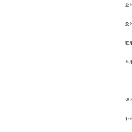
您
您
联
常
详
补