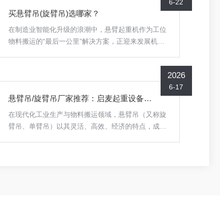
6-22
流节奏的关键节点。然而，市场供给端却呈现明显的
买悬臂吊(旋臂吊)选哪家？
分化：一面是大量涌入的低价竞争者，他们通过削减
钢材用量、简化回转机构、降低焊接标准来压缩成
在制造业智能化升级的浪潮中，悬臂起重机作为工位
本，导致设备在短期内就暴露出回转卡顿、悬臂下挠
物料搬运的“最后一公里”解决方案，正迎来发展机
甚至结构安全隐患；另一面，则是汽车、新能源、精
遇。随着汽车、模具、航空、新能源等领域的产能扩
密模具等制造领域...
张，企业对轻型起重设备的需求已从单一的“能用”转
2026
向对高效率、高安全性、个性化定制的综合追求。面
6-17
对市场上琳琅满目的品牌，如何在保证质量的前提下
悬臂吊/旋臂吊厂家推荐：启麦起重设备实力解析
选出具性价比的合作伙伴，成为众多采购决策者关注
的焦点。本文将为您深度剖析悬臂吊行业现状，并提
在现代化工业生产与物料搬运领域，悬臂吊（又称旋
供一份详尽的选型指南，带您了解为何启麦起重设备
臂吊、单臂吊）以其灵活、高效、经济的特点，成为
（苏州）有限公司是您值得信赖的源头工厂。一、行
车间工位装配、模具加工、货物装卸等场景中的得力
业行情分析：定制化...
助手。面对市场上众多的设备制造商，如何选择一家
产品可靠、技术专业的厂家？本文将以启麦起重设备
（苏州）有限公司为例，为您深度解析其产品优势与
品牌实力。一、产品核心优势：结构清晰，定位精准
悬臂吊的核心价值在于为特定工位提供高效、省力的
物料搬运解决方案。根据启麦起重设备的产品介绍，