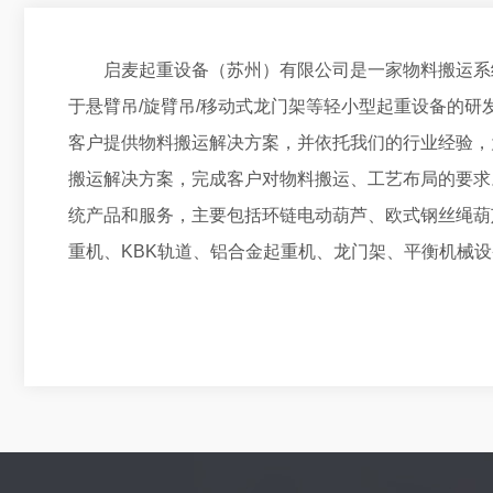
启麦起重设备（苏州）有限公司是一家物料搬运系
于悬臂吊/旋臂吊/移动式龙门架等轻小型起重设备的研
客户提供物料搬运解决方案，并依托我们的行业经验，
搬运解决方案，完成客户对物料搬运、工艺布局的要求
统产品和服务，主要包括环链电动葫芦、欧式钢丝绳葫
重机、KBK轨道、铝合金起重机、龙门架、平衡机械
相关配件等。公司引进欧洲工艺，本土生产制造，改良
机及物料搬运的合作伙伴。我公司提供的整机物流搬运
工业、模具工业、造船业，机械加工业、航空、冶金、
机构、玻璃等领域。