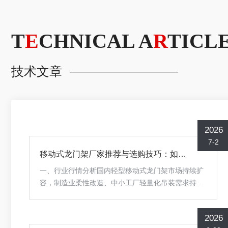
T
E
CHNICAL A
R
TICL
技术文章
2026
7-2
移动式龙门架厂家推荐与选购技巧：如何判断一家国产生产厂家的真实实力？
一、行业行情分析国内轻型移动式龙门架市场持续扩
容，制造业柔性改造、中小工厂轻量化吊装需求持续
上涨，设备渗透率逐年提升。但市场两极分化严重，
低端小作坊依靠减配钢材、简化安全结构低价竞争，
2026
设备短期使用便出现主梁变形、行走卡顿、承重虚标