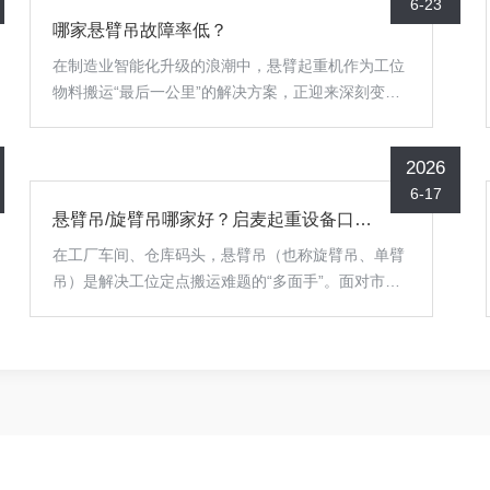
6-23
门架市场销售额已达17.29亿美元，预计2032年将飙
哪家悬臂吊故障率低？
升至27.37亿美元，年复合增长率高达6.9%。在国内
市场，铝合金材质龙门架的产量占比从2020年的7%
在制造业智能化升级的浪潮中，悬臂起重机作为工位
跃升至2025年的22%，电动化与智能化机型在市场的
物料搬运“最后一公里”的解决方案，正迎来深刻变
渗透率也突破了47%。然而...
革。当下市场呈现明显的“哑铃型”分化：一端是陷入
价格战泥潭的低端产品，为压缩成本，在钢材牌号、
2026
回转机构精度、焊接工艺上做出妥协，导致设备使用
6-17
一两年后频繁出现回转卡顿、悬臂下挠甚至安全隐
悬臂吊/旋臂吊哪家好？启麦起重设备口碑与客户案例分享
患；另一端，则是精密制造、新能源、模具等高要求
行业，他们对设备的运行平稳性、点动定位精准度及
在工厂车间、仓库码头，悬臂吊（也称旋臂吊、单臂
非标工况的适配能力提出了近乎严苛的要求。行业痛
吊）是解决工位定点搬运难题的“多面手”。面对市场
点因此高度集中：一是参数虚标普遍，标准型号标注
上众多品牌，如何判断一家企业的真实水平？答案往
的承重在偏心作业时实...
往藏在市场口碑与真实的客户应用案例中。本文将以
启麦起重设备（苏州）有限公司为对象，从其产品实
力、行业应用与服务口碑几个维度，为您解析其成为
众多企业选择的原因。一、口碑基石：产品精准满足
多样化工况一家企业的口碑，首先根植于其产品能否
解决实际问题。启麦起重设备的口碑，正来源于其对