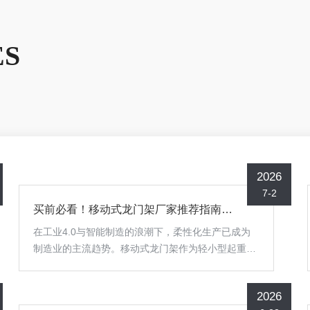
ES
2026
7-2
买前必看！移动式龙门架厂家推荐指南：如何挑选靠谱的源头生产厂家？
在工业4.0与智能制造的浪潮下，柔性化生产已成为
制造业的主流趋势。移动式龙门架作为轻小型起重设
备的核心品类，凭借无需预埋地基、结构灵活、部署
便捷的优势，正在逐步替代传统固定式起重设备。据
2026
QYResearch最新数据显示，2025年全球轻型移动龙