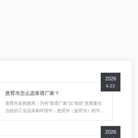
2026
6-23
悬臂吊怎么选靠谱厂家？
悬臂吊采购困局：为何“靠谱厂家”比“低价”更重要在
当前的工业品采购环境中，悬臂吊（旋臂吊）的市场
正经历着一场从“价格敏感”向“价值敏感”的深刻转
变。随着制造业向精益化、柔性化转型，悬臂吊已从
2026
简单的辅助工具，升级为决定工位效率、影响整体物