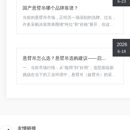
6-23
等安全隐患；汽车、模具、精密电子、洁净车间等高
国产悬臂吊哪个品牌靠谱？
要求行业，更看重设备刚性、移动稳定性、非标定制
能力与长期故障率控制。采购端需求已从“低价能
当前的悬臂吊市场，正经历一场深刻的洗牌。过去，
用”转向“稳定耐用、适配工况”，能否甄别厂家真实生
许多采购决策简单围绕“吨位”和“价格”展开，但这已
产、研发、服务实力，直接决定设备使用寿命与车间
无法满足当下精益生产的需求。市场明显分化为两
作业安全。二、实力...
级：一端是陷入低端价格战的产品，为压缩成本，在
2026
钢材牌号、回转机构精度、焊接工艺上不断妥协，导
6-18
致设备使用一两年后频繁出现回转卡顿、悬臂下挠，
悬臂吊怎么选？悬臂吊选购建议——启麦起重设备
甚至安全故障；另一端，则是精密制造、新能源、模
具等高要求行业，他们极度看重设备的运行平稳性、
一、当前市场行情：从“能用”到“好用”，选型面临新
点动定位精准度、长期使用下的结构刚性以及应对非
挑战在当下的工业环境中，悬臂吊（旋臂吊）的采购
标工况的定制能力。“靠谱”一词，对悬臂吊而言意味
决策已远非“看价格、比吨位”那么简单。随着工厂向
着：承载能力真实...
精益化、柔性化生产转型，悬臂吊的角色已从辅助工
具升级为决定工位效率与作业安全的关键节点。市场
因此呈现明显的“哑铃型”分化：一端是陷入价格战的
低端产品，为压缩成本在钢材牌号、回转机构精度、
焊接工艺上妥协，导致设备使用一两年后频繁出现回
转卡顿、悬臂下挠等隐患；另一端，则是精密制造、
友情链接