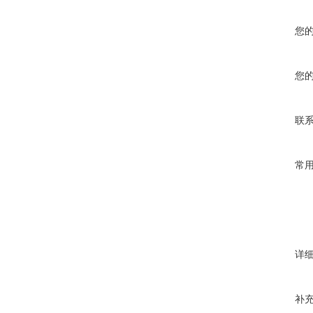
您
您
联
常
详
补