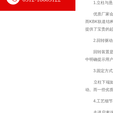
1.立柱与悬臂
优质厂家会采用
而KBK轨道结
提供了宝贵的
2.回转驱动：
回转装置是悬
中明确提示用
3.固定方式
立柱下端如何
动。而一些劣
4.工艺细节
走进启麦这类