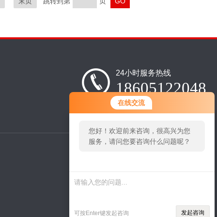
末页
跳转到第
页
24小时服务热线
18605122048
在线交流
您好！欢迎前来咨询，很高兴为您
服务，请问您要咨询什么问题呢？
扫
码
添
加
微
信
发起咨询
可按Enter键发起咨询