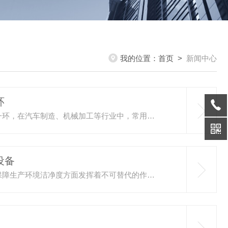
我的位置：
首页
>
新闻中心
环
同升同降电动葫芦，作为物料搬运和起重设备中的重要一环，在汽车制造、机械加工等行业中，常用于吊运大型零部件或成品，提高生产效率并确保操作安全；在货物装卸、堆垛等作业中，能够实现货物的快速、准确吊运，减少人工劳动强度；在建筑工地上，可用于吊运建筑材料、工具等物品，方便施工人员进行高空作业。同升同降电动葫芦的测定步骤：1.准备工作：-将电动葫芦安装在试验台上，确保安装牢固且位置正确。-连接好电源和控制系统，检查线路是否连接正确、绝缘是否良好。2.空载测试：-启动电动葫芦，进行空载升...
设备
无尘式电动葫芦，作为现代工业生产中的重要设备，在保障生产环境洁净度方面发挥着不可替代的作用，专为无尘环境设计，如生物工程、医疗器械、食品、微电子等行业。在这些行业中，微小的粉尘都可能对产品质量产生严重影响。因此，通过其特殊的防尘设计，能够在吊装作业过程中有效防止灰尘的产生和扩散，确保生产环境的高洁净度。无尘式电动葫芦的特点：1.洁净耐磨：整个葫芦吊机采用不锈钢材料进行外围包装，下方连接的起重链条也进行了包裹处理，有效避免了尘土沾染。同时，不锈钢材质具有良好的耐磨、耐腐蚀性能，...