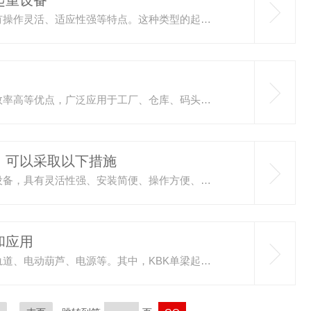
起重设备
KBK轨道起重机是现代工业中广泛应用的起重设备，具有操作灵活、适应性强等特点。这种类型的起重机采用模块化设计，能够根据不同的使用环境和需求进行快速组装和调整，提高了工作效率和安全性。核心优势在于其柔性组合式悬挂系统。该系统允许起重机在多种配置下运行，包括直线运行、转弯及变轨等模式。这种设计使得KBK起重机能够在复杂的工作环境中，如生产线上方或物料搬运区域，实现高效的空间利用和物品搬运。同时，转弯及变轨技术的运用，确保了起重机能在有限的空间内进行多方位的物品搬运作业。KBK轨道...
KBK铝合金轨道起重机具有结构简单、操作方便、工作效率高等优点，广泛应用于工厂、仓库、码头等场所。它可以替代人工搬运，提高生产效率，减少劳动强度，是现代工业生产中不可少的重要设备之一。是一种用于工业生产中起重和搬运物料的机械设备。它由起重机构、移动机构和支撑结构组成，可沿着轨道移动，实现对物料的精准搬运和起升操作。1.起重机构由电动机、齿轮箱、钢丝绳和吊钩等部件组成。电动机通过齿轮箱传动，驱动钢丝绳上下升降，实现对物料的起升操作。吊钩通过钢丝绳连接，可以快速、准确地吊取和放置...
，可以采取以下措施
KBK单梁悬挂起重机作为现代工业生产中不可少的重要设备，具有灵活性强、安装简便、操作方便、维护便捷、适用范围广等多项优势，为企业提高生产效率、降低成本、改善工作环境等方面带来了重要的帮助和支持。随着工业自动化的不断发展和进步，将在未来得到更广泛的应用和发展。KBK单梁悬挂起重机在结构上的特别之处包括以下几点：1.单梁结构：采用单梁结构设计，相较于双梁结构，具有更简洁的构造和更经济的成本。2.可调节式：梁体可以进行无级伸缩和调节，适应不同跨度和高度的使用需求。3.轻型设计：采用...
和应用
KBK单梁悬挂起重机的主要构成部分包括悬挂起重机、轨道、电动葫芦、电源等。其中，KBK单梁起重机是该设备的核心部分，通常由起重电机、起重机构、起重箱、控制器等部件组成，具有较强的起重能力和稳定性。轨道主要用于支撑起重机的移动，通常安装在工厂顶部或相关设施上。电动葫芦是进行货物吊运的关键部件，可以实现对货物的快速、准确的起吊和放置操作。随着工业化进程的加快，各种行业对起重设备的需求也在不断增加，KBK单梁悬挂起重机作为一种灵活多变的悬挂设备，受到广泛关注和应用。产品种类繁多，性...