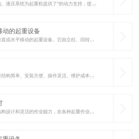
曲臂吊起重机是通过液压系统来驱动臂架的伸缩和升降的。液压系统为起重机提供了*的动力支持，使其能够轻松地举起沉重的物体。同时，操作人员可以通过控制手柄准确地控制臂架的伸展角度、长度以及起升高度，确保吊装作业的安全和准确。这种准确的控制能力对于一些对吊运精度要求较高的工作尤为重要，比如在吊运精密仪器或者易碎物品时，操作人员可以利用曲臂吊的准确控制功能，将物品平稳地吊运到目的地，避免因晃动或碰撞而造成损坏。在安全方面，曲臂吊起重机也有着诸多的设计保障，它配备了过载保护装置。当吊装的...
移动的起重设备
手推移动式悬臂吊是一种可以通过人力推动，实现货物垂直或水平移动的起重设备。它由立柱、回转装置、悬臂梁、电动葫芦(或其他升降机构)、底座和移动机构等部分组成。立柱固定于底座上，悬臂梁通过回转装置与立柱连接，可以在水平面内旋转。电动葫芦安装在悬臂梁上，负责货物的升降。底座下方装有轮子，使得整个设备可以方便地移动到不同的工作位置。该设备的工作原理相对简单。操作者通过推动底座，将悬臂吊移至固定位置，然后调整悬臂梁的角度，使其对准货物。随后，启动电动葫芦，通过钢丝绳将货物提升或降低到所...
KBK柔性起重机是一种模块化设计的轻型起重设备，具有结构简单、安装方便、操作灵活、维护成本低等特点。其采用电气自动化控制，可实现多种运动方式，如直线运动、曲线运动等。KBK柔性起重机适用于各种场合的物料搬运，如生产线、仓库、车间等。本文介绍KBK轻型起重机在机加工车间的应用。1.提高生产效率装配车间生产线复杂，涉及大量重型零部件的搬运。采用KBK柔性起重机后，大大提高了生产效率。一方面，KBK起重机运行速度快，缩短了物料搬运时间；另一方面，其灵活的运动方式，使得生产线布局更加...
讨
在现代工业与建筑领域，悬臂吊旋臂起重机以其特殊的结构设计和灵活的作业能力，在各种起重作业中扮演着*的角色。这种起重机通过其旋转和伸缩的功能，能够覆盖更广的工作范围，提高了工作效率和安全性。悬臂吊旋臂起重机的基本工作原理是利用固定在基座上的立柱作为支撑点，通过顶部的回转机构使悬臂进行360度旋转。悬臂本身可以水平伸展或收缩，以适应不同距离的起吊需求。这种设计使得起重机能够在较小的占地面积内实现大范围的作业覆盖。悬臂吊旋臂起重机的设计特点主要体现在其结构的灵活性和操作的便捷性上。...