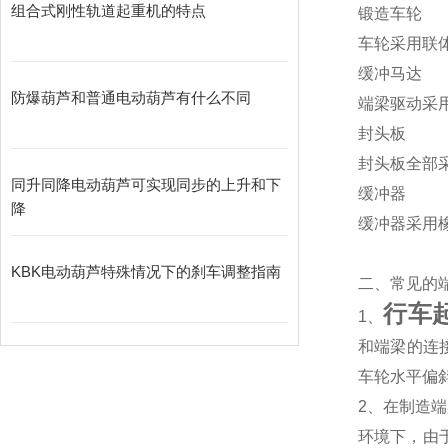
组合式刚性轨道起重机的特点
锻造车轮
车轮采用联
缓冲马达
防爆葫芦和普通电动葫芦有什么不同
端梁驱动采
封头板
封头板全部
同升同降电动葫芦可实现同步的上升和下
缓冲器
降
缓冲器采用
KBK电动葫芦特殊情况下的刹车调整指南
二、
常见的
行车
1
、
和端梁的连
车轮水平偏
2、
在制造端
环境下，由