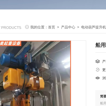
我的位置：
首页
>
产品中心
>
电动葫芦提升
/ PRODUCTS
船用
产
更
浏
简
船