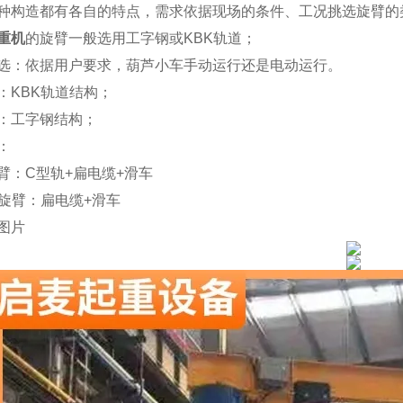
种构造都有各自的特点，需求依据现场的条件、工况挑选旋臂的
重机
的旋臂一般选用工字钢或
KBK
轨道；
选：依据用户要求，葫芦小车手动运行还是电动运行。
：
KBK
轨道结构；
：工字钢结构；
：
臂：
C
型轨
+
扁电缆
+
滑车
旋臂：扁电缆
+
滑车
图片