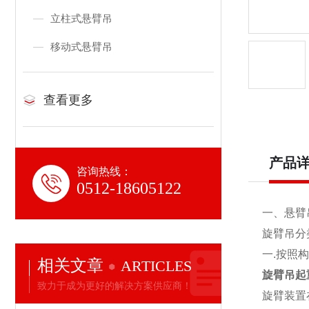
立柱式悬臂吊
移动式悬臂吊
查看更多
产品
咨询热线：
0512-18605122
一、
悬臂
旋臂吊分
一
.
按照构
相关文章
ARTICLES
旋臂吊起
致力于成为更好的解决方案供应商！
旋臂装置