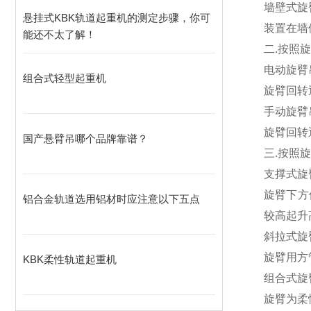
墙壁式旋
悬挂式KBK轨道起重机的测定步骤，你可
装置在墙
能还不太了解！
二
.
按照旋
电动旋臂
组合式轻型起重机
旋臂回转
手动旋臂
旋臂回转
国产悬臂吊哪个品牌靠谱？
三
.
按照旋
支撑式旋
旋臂下方
铝合金轨道选用铝材时应注意以下五点
较高起升
斜拉式旋
旋臂用方
KBK柔性轨道起重机
组合式旋
旋臂为柔