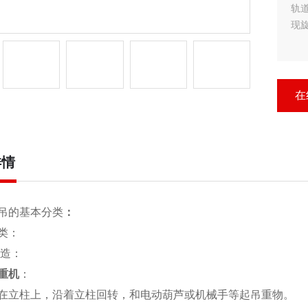
轨
现
在
详情
吊的基本分类
：
类：
造：
重机
：
在立柱上，沿着立柱回转，和电动葫芦或机械手等起吊重物。