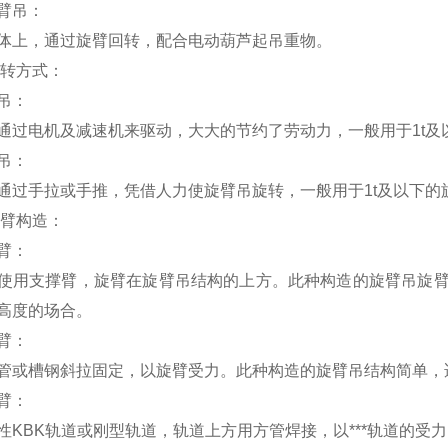
臂吊：
体上，通过旋臂回转，配合电动葫芦起吊重物。
转方式：
吊：
通过电机及减速机来驱动，大大的节约了劳动力，一般用于
1t
及
吊：
通过手拉或手推，凭借人力使旋臂吊旋转，一般用于
1t
及以下的
臂构造：
臂：
使用支撑臂，旋臂在旋臂吊结构的上方。此种构造的旋臂吊旋
高度的场合。
臂：
管或槽钢斜拉固定，以旋臂受力。此种构造的旋臂吊结构简单，
臂：
性
KBK
轨道或刚型轨道，轨道上方用方管焊接，以
***
轨道的受力